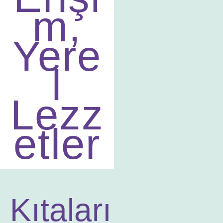
m,
Yere
l
Lezz
etler
Kıtaları